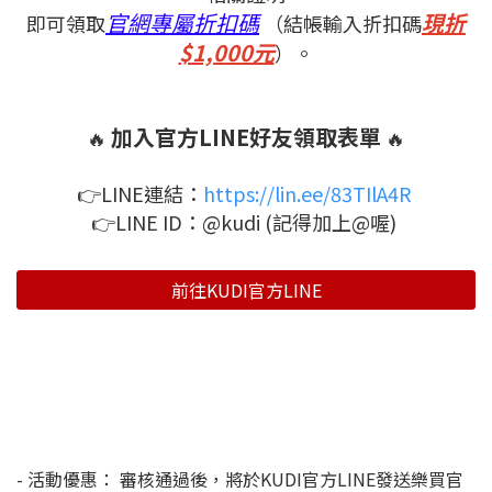
官網專屬折扣碼
現折
即可領取
（結帳輸入折扣碼
$1,000元
）。
加入官方LINE好友領取表單
🔥
🔥
👉LINE連結：
https://lin.ee/83TIlA4R
👉LINE ID：@kudi (記得加上@喔)
前往KUDI官方LINE
- 活動優惠： 審核通過後，將於KUDI官方LINE發送樂買官