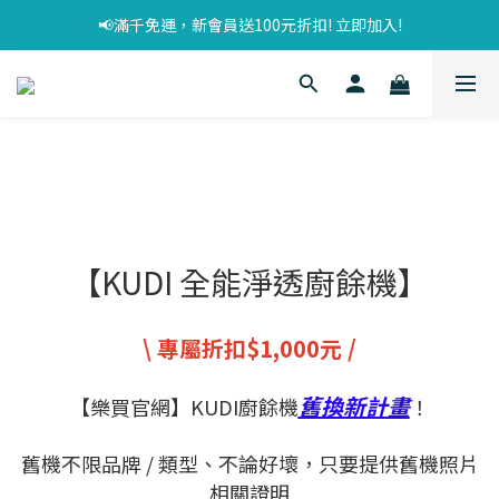
📢滿千免運，新會員送100元折扣! 立即加入!
【KUDI 全能淨透廚餘機】
\ 專屬折扣$1,000元 /
舊換新計畫
【樂買官網】KUDI廚餘機
！
舊機不限品牌 / 類型、不論好壞，只要提供舊機照片
相關證明