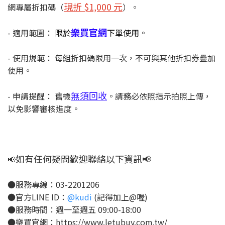
現折 $1,000 元
網專屬折扣碼（
）。
樂買官網
- 適用範圍：
限於
下單使用
。
- 使用規範： 每組折扣碼限用一次，不可與其他折扣券疊加
使用。
無須回收
- 申請提醒： 舊機
。請務必依照指示拍照上傳，
以免影響審核進度。
如有任何疑問歡迎聯絡以下資訊📢
📢
●服務專線：03-2201206
●官方LINE ID：
@kudi
(記得加上@喔)
●服務時間：週一至週五 09:00-18:00
●樂買官網：https://www.letubuy.com.tw/