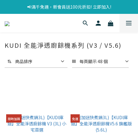
📢滿千免運，新會員送100元折扣! 立即加入!
KUDI 全能淨透廚餘機系列 (V3 / V5.6)
商品排序
每頁顯示 48 個
限時加碼
免運