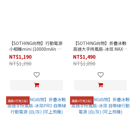
【SOTHING向物】行動電源
【SOTHING向物】折疊冰敷
小相機mini (10000mAh 大
高速大手持風扇-冰炫 MAX
容量/ 快充/BSMI認證/可上飛
附座充 (白/灰) (可上飛機)
NT$1,190
NT$1,490
機)
NT$1,390
NT$1,890
風扇+行充2合1
風扇+行充2合1