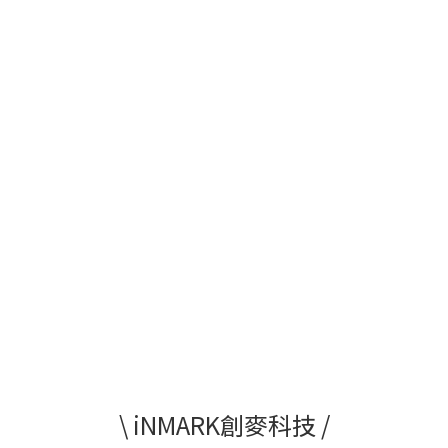
\ iNMARK創麥科技 /