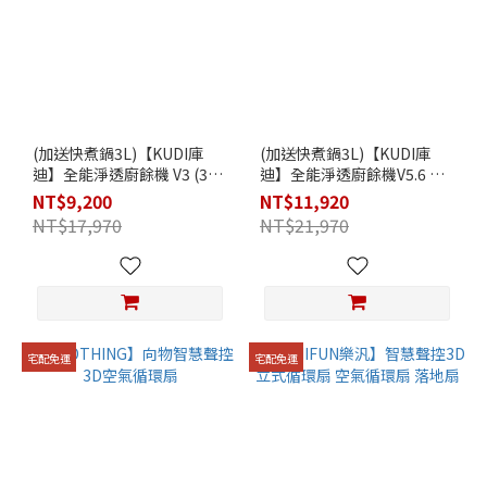
(加送快煮鍋3L)【KUDI庫
(加送快煮鍋3L)【KUDI庫
迪】全能淨透廚餘機 V3 (3L)
迪】全能淨透廚餘機V5.6 旗
小宅首選
艦版 (5.6L)
NT$9,200
NT$11,920
NT$17,970
NT$21,970
宅配免運
宅配免運