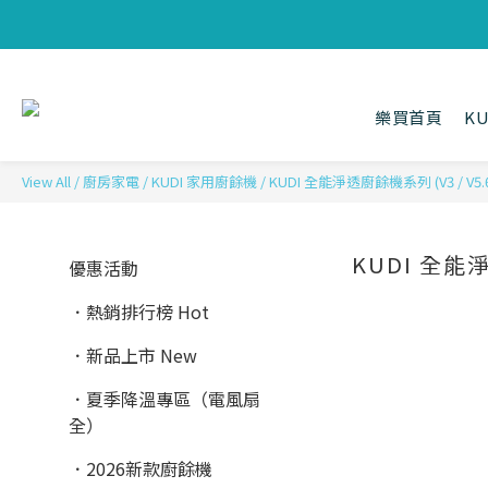
樂買首頁
K
View All
/
廚房家電
/
KUDI 家用廚餘機
/
KUDI 全能淨透廚餘機系列 (V3 / V5.6
KUDI 全能淨
優惠活動
．熱銷排行榜 Hot
．新品上市 New
．夏季降溫專區（電風扇
全）
．2026新款廚餘機