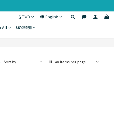
$
TWD
English
 All
購物須知
Sort by
48 Items per page