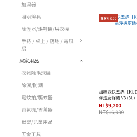
加濕器
照明燈具
首購折$100
除溼器/烘鞋機/烘衣機
手持 / 桌上 / 落地 / 電風
扇
居家用品
衣物除毛球機
除濕/防潮
加碼送快煮鍋【KUD
電蚊拍/驅蚊器
淨透廚餘機 V3 (3L)
NT$9,200
香氛機/香薰器
NT$16,980
母嬰/兒童用品
五金工具