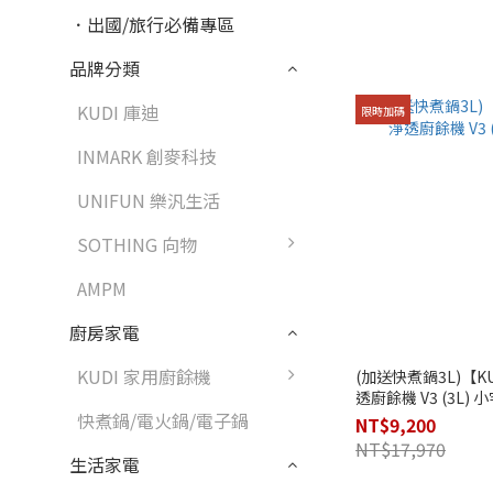
．出國/旅行必備專區
品牌分類
KUDI 庫迪
限時加碼
INMARK 創麥科技
UNIFUN 樂汎生活
SOTHING 向物
AMPM
廚房家電
KUDI 家用廚餘機
(加送快煮鍋3L)【K
透廚餘機 V3 (3L) 
快煮鍋/電火鍋/電子鍋
NT$9,200
NT$17,970
生活家電