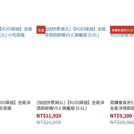
免運
首購免運折$100
UDI庫迪】全能淨
(加送快煮鍋3L)【KUDI庫迪】全能淨
首購會員折$1
小宅首選
透廚餘機V5.6 旗艦版 (5.6L)
全能淨透廚餘機 
NT$11,920
NT$9,200 
NT$21,970
NT$20,98