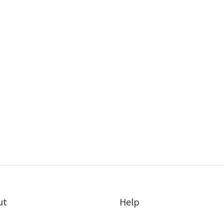
ut
Help