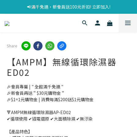
📢滿千免運，新會員送100元折扣! 立即加入!
Share
【AMPM】無線循環除濕器
ED02
🎉會員專屬 | " 全館滿千免運 "
🎉新會員再送＂$30元購物金＂
🎉$1=1元購物金 | 消費每滿$200送$1元購物金
🔻AMPM無線循環除濕器AP-ED02
✔循環使用 ✔插電還原 ✔大面積除濕 ✔無汙染
【產品特色】