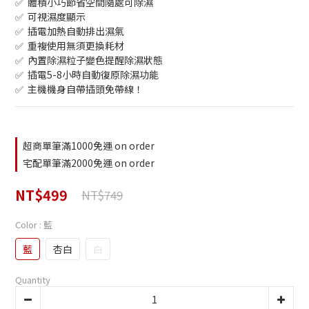
✅  體積小巧節省空間隨處可除濕
✅  可視濕度顯示
✅  插電加熱自動排出濕氣
✅  重複使用無須更換耗材
✅  內置除濕粒子變色提醒除濕狀態
✅  插電5-8小時自動復原除濕功能
✅  主機機身自帶插頭免帶線！
超商單筆滿1000免運 on order
宅配單筆滿2000免運 on order
NT$499
NT$749
Color
: 藍
藍
杏白
白
Quantity