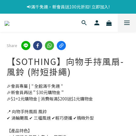
📢滿千免運，新會員送100元折扣! 立即加入!
Share
【SOTHING】向物手持風扇-
風鈴 (附短掛繩)
🎉會員專屬 | " 全館滿千免運 "
🎉新會員再送＂$30元購物金＂
🎉$1=1元購物金 | 消費每滿$200送$1元購物金
📍 向物手持風扇 風鈴 
✔ 渦輪颶風 ✔ 三檔風速 ✔輕巧便攜 ✔精緻外型
【產品特色】