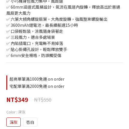
✅ 小巧機身但風力集中，風距遠
✅ 60mm涵道式風桶設計，氣流在風道內旋轉，釋放高出於普通
風扇更大風力
✅ 六葉大傾角螺旋扇葉，大角度旋轉，強風整束螺旋輸出
✅ 3600mAh鋰電池，最長續航達15小時
✅ 口袋輕鬆裝，涼風隨身袋著走
✅ 三段風力，適合多處場景
✅ 內陷插電口，充電縣不易掉落
✅ 貼心掛繩孔設計，輕鬆釋放雙手
✅ 6mm安全柵格，防誤觸受傷
超商單筆滿1000免運 on order
宅配單筆滿2000免運 on order
NT$349
NT$550
Color
: 深灰
深灰
杏白