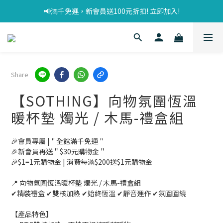
📢滿千免運，新會員送100元折扣! 立即加入!
Share
【SOTHING】向物氛圍恆溫
暖杯墊 燭光 / 木馬-禮盒組
🎉會員專屬 | " 全館滿千免運 "
🎉新會員再送＂$30元購物金＂
🎉$1=1元購物金 | 消費每滿$200送$1元購物金
📍 向物氛圍恆溫暖杯墊 燭光 / 木馬-禮盒組
✔精裝禮盒 ✔雙核加熱 ✔始終恆溫 ✔靜音運作 ✔氛圍圍繞
【產品特色】