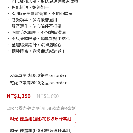
． PTC雙核加熱，更快更迅速暖茶暖物
． 智能恆溫，始終如一
． 8小時安全斷電裝置，不怕小健忘
． 低頻功率，多場景皆適用
． 靜音運作，貼心陪伴不打擾
． 內置防水膠圈，不怕液體滲漏
． 不只暖飲暖茶，還能加熱小點心
． 童趣場景設計，暖物還暖心
． 精裝禮盒，送禮儀式感滿滿！
超商單筆滿1000免運 on order
宅配單筆滿2000免運 on order
NT$1,690
NT$1,390
Color
: 燭光-禮盒組(圓形花款玻璃杯套組)
燭光-禮盒組(圓形花款玻璃杯套組)
燭光-禮盒組(LOGO款玻璃杯套組)