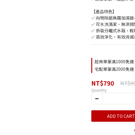
【產品特色】
✅ 向物除菌無霧加濕器
✅ 可水洗清潔，無須頻
✅ 拆裝分離式水箱，輕
✅ 高效淨化，有效消
超商單筆滿1000免運 on
宅配單筆滿2000免運 on
NT$790
NT$9
Quantity
ADD TO CART