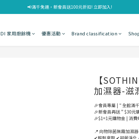
📢滿千免運，新會員送100元折扣! 立即加入!
UDI 家用廚餘機
優惠活動
Brand classification
Shop
【SOTH
加濕器-滋
🎉會員專屬 | " 全館滿
🎉新會員再送＂$30元
🎉$1=1元購物金 | 消
📍 向物除菌無霧加濕器
✔輕鬆拿取 ✔殺菌淨化 