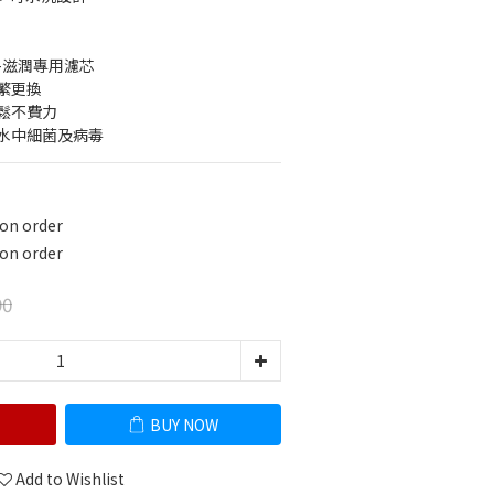
-滋潤專用濾芯
繁更換
鬆不費力
滅水中細菌及病毒
 order
 order
90
BUY NOW
Add to Wishlist