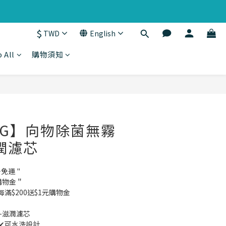
$
TWD
English
 All
購物須知
BUY NOW
ING】向物除菌無霧
潤濾芯
千免運 "
購物金＂
費每滿$200送$1元購物金
-滋潤濾芯
✔可水洗設計 