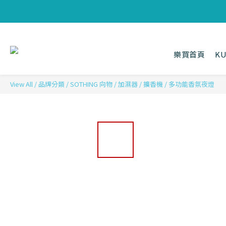
樂買首頁
K
View All
/
品牌分類
/
SOTHING 向物
/
加濕器 / 擴香機 / 多功能香氛夜燈