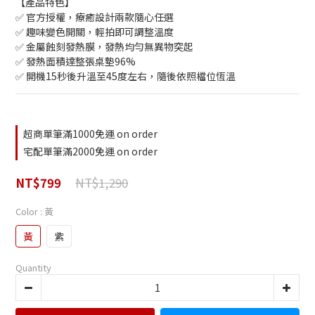
【產品特色】
✅ 官方授權，療癒設計兩款隨心任選
✅ 趣味變色開關，輕拍即可調整溫度
✅ 金屬蝕刻發熱膜，發熱均勻無異物突起
✅ 發熱面積達整張桌墊96%
✅ 開機15秒後升溫至45度左右，隨後依照檔位恆溫
超商單筆滿1000免運 on order
宅配單筆滿2000免運 on order
NT$1,290
NT$799
Color
: 黃
黃
紫
Quantity