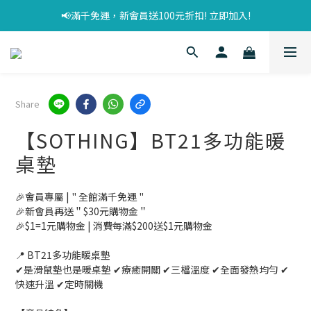
📢滿千免運，新會員送100元折扣! 立即加入!
Share
【SOTHING】BT21多功能暖
桌墊
🎉會員專屬 | " 全館滿千免運 "
🎉新會員再送＂$30元購物金＂
🎉$1=1元購物金 | 消費每滿$200送$1元購物金
📍 BT21多功能暖桌墊
✔是滑鼠墊也是暖桌墊 ✔療癒開關 ✔三檔溫度 ✔全面發熱均勻 ✔
快速升溫 ✔定時關機