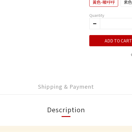
黃色-暖呼呼
紫色
Quantity
ADD TO CART
Shipping & Payment
Description