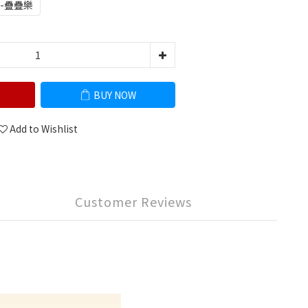
-疊疊樂
BUY NOW
Add to Wishlist
Customer Reviews