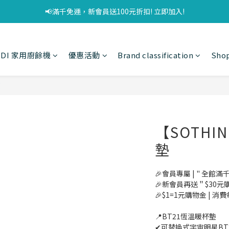
📢滿千免運，新會員送100元折扣! 立即加入!
UDI 家用廚餘機
優惠活動
Brand classification
Shop
寶
【SOTHI
墊
🎉會員專屬 | " 全館滿
🎉新會員再送＂$30元
🎉$1=1元購物金 | 消費
📍BT21恆溫暖杯墊
✔可替換式宇宙明星BT