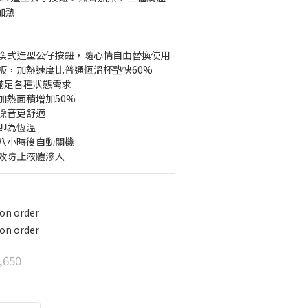
加熱
替換式造型公仔按鈕，隨心情自由替換使用
面板，加熱速度比普通恆溫杯墊快60%
，滿足各種狀態需求
加熱面積增加50%
零噪音更舒適
即為恆溫
機八小時後自動關機
有效防止液體滲入
 order
 order
,650