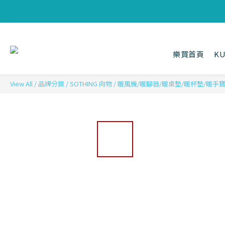
樂買首頁
K
View All
/
品牌分類
/
SOTHING 向物
/
暖風機/暖腳器/暖桌墊/暖杯墊/暖手