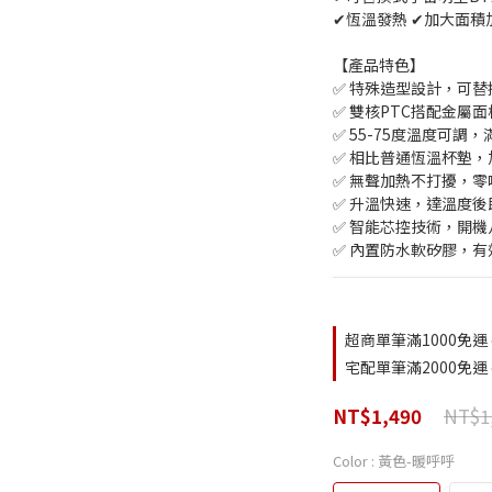
✔恆溫發熱 ✔加大面積
【產品特色】
✅ 特殊造型設計，可
✅ 雙核PTC搭配金屬
✅ 55-75度溫度可調
✅ 相比普通恆溫杯墊，
✅ 無聲加熱不打擾，
✅ 升溫快速，達溫度後
✅ 智能芯控技術，開
✅ 內置防水軟矽膠，
超商單筆滿1000免運 on
宅配單筆滿2000免運 on
NT$1
NT$1,490
Color
: 黃色-暖呼呼