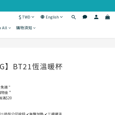
$
TWD
English
 All
購物須知
BUY NOW
NG】BT21恆溫暖杯
千免運 "
購物金＂
每滿$20
21造型公仔按鈕 ✔無聲加熱 ✔三檔調溫 