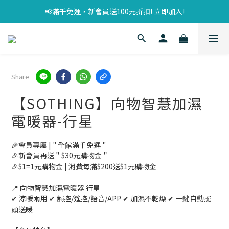
📢滿千免運，新會員送100元折扣! 立即加入!
Share
【SOTHING】向物智慧加濕
電暖器-行星
🎉會員專屬 | " 全館滿千免運 "
🎉新會員再送＂$30元購物金＂
🎉$1=1元購物金 | 消費每滿$200送$1元購物金
📍 向物智慧加濕電暖器 行星
✔ 涼暖兩用 ✔ 觸控/遙控/語音/APP ✔ 加濕不乾燥 ✔ 一鍵自動擺
頭送暖