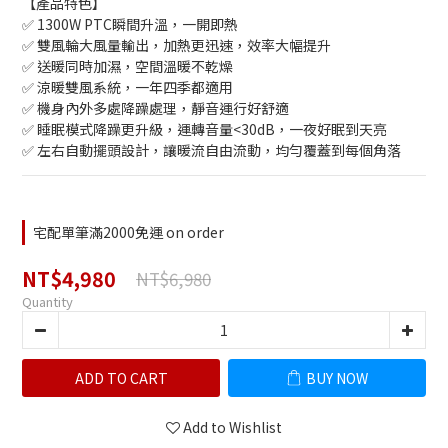
【產品特色】
✅ 1300W PTC瞬間升溫，一開即熱
✅ 雙風輪大風量輸出，加熱更迅速，效率大幅提升
✅ 送暖同時加濕，空間溫暖不乾燥
✅ 涼暖雙風系統，一年四季都適用
✅ 機身內外多處降躁處理，靜音運行好舒適
✅ 睡眠模式降躁更升級，運轉音量<30dB，一夜好眠到天亮
✅ 左右自動擺頭設計，讓暖流自由流動，均勻覆蓋到每個角落
宅配單筆滿2000免運 on order
NT$4,980
NT$6,980
Quantity
ADD TO CART
BUY NOW
Add to Wishlist