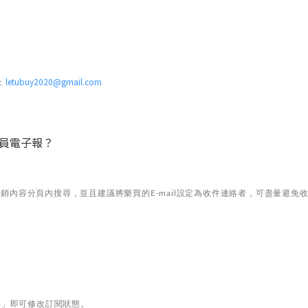
letubuy2020@gmail.com
：
會員電子報？
是促銷內容分頁內搜尋，並且建議將樂買的E-mail設定為收件連絡者，可盡量避
料
」即可修改訂閱狀態。