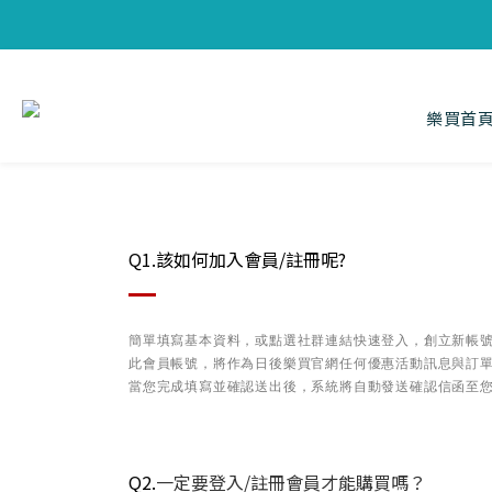
樂買首
Q1.該如何加入會員/註冊呢?
簡單填寫基本資料，或點選社群連結快速登入，創立新帳
此會員帳號，將作為日後樂買官網任何優惠活動訊息與訂
當您完成填寫並確認送出後，系統將自動發送確認信函至您
Q2.
一定要登入/註冊會員才能購買嗎？