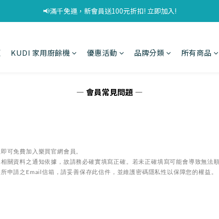
📢滿千免運，新會員送100元折扣! 立即加入!
頁
KUDI 家用廚餘機
優惠活動
品牌分類
所有商品
— 會員常見問題 —
號即可免費加入樂買官網會員。
單相關資料之通知依據，故請務必確實填寫正確。若未正確填寫可能會導致無法
所申請之Email信箱，請妥善保存此信件，並維護密碼隱私性以保障您的權益。