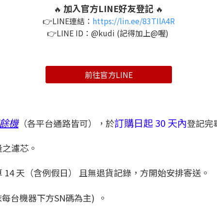
加入官方LINE好友登記
🔥
🔥
👉LINE連結：
https://lin.ee/83TIlA4R
👉LINE ID：@kudi (記得加上@喔)
前往官方LINE
廚餘機
訂購日起 30 天內
（各平台通路皆可），於
登記完
量之濾芯。
 14 天（含例假日） 且無退貨記錄，方開始安排寄送。
依每台機器下方SN碼為主) 。