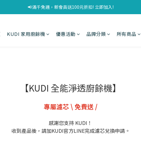
📢滿千免運，新會員送100元折扣! 立即加入!
頁
KUDI 家用廚餘機
優惠活動
品牌分類
所有商品
【KUDI 全能淨透廚餘機】
專屬濾芯 \ 免費送 /
感謝您支持 KUDI！
收到產品後，請加KUDI官方LINE完成濾芯兌換申請。