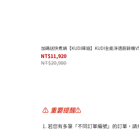
加碼送快煮鍋【KUDI庫迪】KUDI全能淨透廚餘機V5.6 
NT$11,920
NT$20,980
⚠️
重要提醒
⚠️
1. 若您有多筆「不同訂單編號」的訂單，