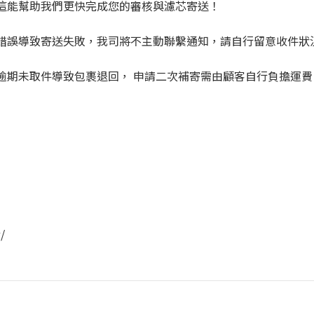
，這能幫助我們更快完成您的審核與濾芯寄送！
寫錯誤導致寄送失敗，我司將不主動聯繫通知，請自行留意收件狀
或逾期未取件導致包裹退回， 申請二次補寄需由顧客自行負擔運費
/