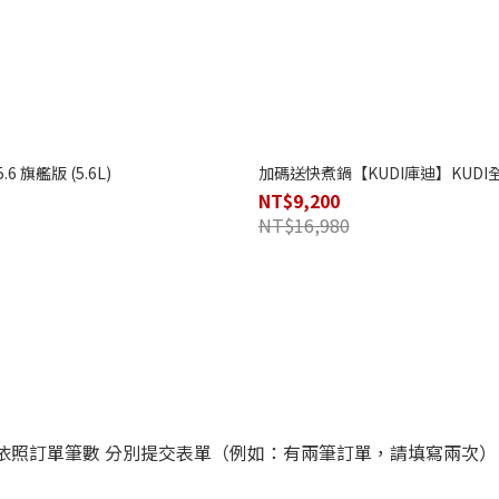
旗艦版 (5.6L)
加碼送快煮鍋【KUDI庫迪】KUDI全能
NT$9,200
NT$16,980
請依照訂單筆數 分別提交表單（例如：有兩筆訂單，請填寫兩次）