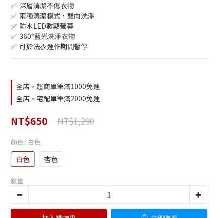
✅  深層清潔不傷衣物
✅  兩種清潔模式，雙向洗淨
✅  防水LED數顯螢幕
✅  360°藍光洗淨衣物
✅  可於洗衣運作期間暫停
全店，超商單筆滿1000免運
全店，宅配單筆滿2000免運
NT$650
NT$1,290
顏色
: 白色
白色
杏色
數量