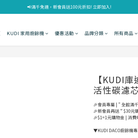
📢滿千免運，新會員送100元折扣! 立即加入!
頁
KUDI 家用廚餘機
優惠活動
品牌分類
所有商品
【KUDI庫
活性碳濾芯 
🎉會員專屬 | " 全館滿
🎉新會員再送＂$30元
🎉$1=1元購物金 | 消
▼KUDI DACO廚餘機