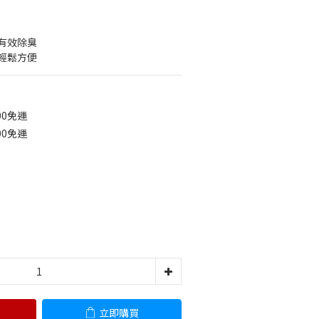
有效除臭
輕鬆方便
00免運
00免運
立即購買