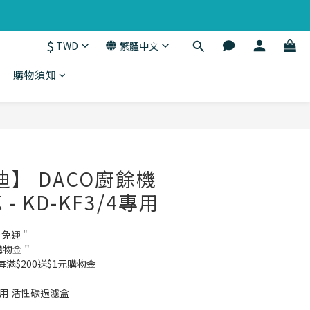
$
TWD
繁體中文
購物須知
立即購買
迪】 DACO廚餘機
- KD-KF3/4專用
千免運 "
購物金＂
費每滿$200送$1元購物金
專用 活性碳過濾盒