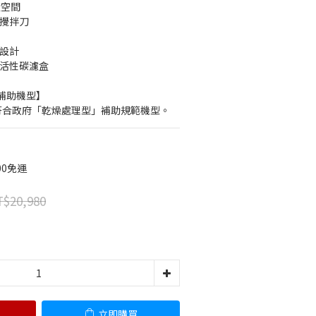
量空間
葉攪拌刀
護設計
式活性碳濾盒
補助機型】
機符合政府「乾燥處理型」補助規範機型。
00免運
$20,980
立即購買