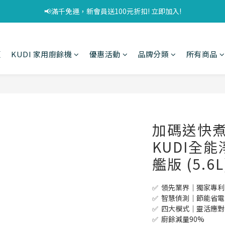
📢滿千免運，新會員送100元折扣! 立即加入!
頁
KUDI 家用廚餘機
優惠活動
品牌分類
所有商品
加碼送快煮
KUDI全能
艦版 (5.6L
✅  領先業界｜獨家專
✅  智慧偵測｜節能省
✅  四大模式｜靈活應
✅  廚餘減量90%