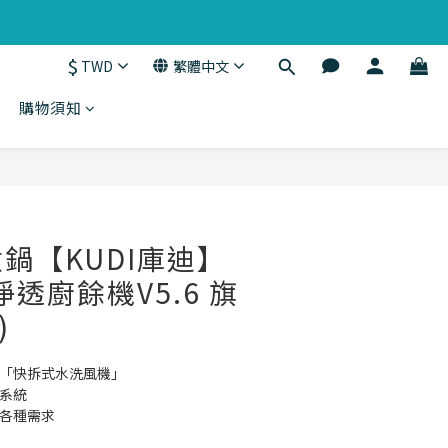
$
TWD
繁體中文
購物須知
立即購買
鍋【KUDI庫迪】
淨透廚餘機V5.6 旗
)
利「快拆式水洗風機」
電系統
對各種需求