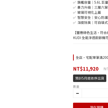
✅  旗艦容量｜5.6L 巨
✅  暴力升級｜三層六
✅  玻璃可視化上蓋
✅  智慧安全｜安心防
✅  深度除臭｜可自填
【響應綠色生活，符合
KUDI 全能淨透廚餘
全店，宅配單筆滿20
NT$11,920
NT
預計5月底依序出貨
數量
現在預購