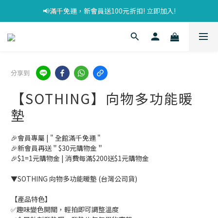
📢滿千免運，新會員送100元折扣! 立即加入!
分享到
【SOTHING】向物多功能暖
墊
🎉會員專屬 | " 全館滿千免運 "
🎉新會員再送＂$30元購物金＂
🎉$1=1元購物金 | 消費每滿$200送$1元購物金
▼SOTHING 向物多功能暖墊 (台灣公司貨)
【產品特色】
✅趣味變色開關，輕拍即可調整溫度