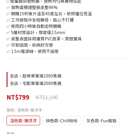
✅金屬蝕刻發熱膜，發熱均勻無異物突起
✅ 發熱面積達整張桌墊96%
✅ 開機15秒後升溫至45度左右，依照檔位恆溫
✅ 工作過程中全程靜音，貼心不打擾
✅ 使用四小時後自動定時關機
✅ 5層材質設計，厚度僅2.5mm
✅ 桌墊表面採用優質PVC皮革，質顏兼具
✅ 可卸插頭，收納好方便
✅ 1.5m電源線，使用不設限
全店，超商單筆滿1000免運
全店，宅配單筆滿2000免運
NT$799
NT$1,190
顏色
: 淺色款-懶洋洋
淺色款-懶洋洋
棕色款-Chill哈哈
灰色款-Fun輕鬆
數量