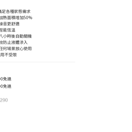
，滿足各種狀態需求
加熱面積增加50%
零噪音更舒適
智能恆溫
溫八小時後自動關機
有效防止液體滲入
，任何場景放心使用
使用不受限
00免運
00免運
290