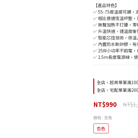
【產品特色】
✅ 55-75度溫度可調
✅ 相比普通恆溫杯墊，
✅ 無聲加熱不打擾，
✅ 升溫快速，達溫度後
✅ 智能芯控技術，保
✅ 內置防水軟矽膠，
✅ 25W小功率不跳電
✅ 1.5m長度電源線，
全店，超商單筆滿10
全店，宅配單筆滿20
NT$990
NT$1,
顏色
: 杏色
杏色