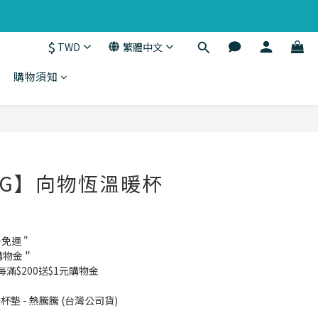
$
TWD
繁體中文
購物須知
立即購買
ING】向物恆溫暖杯
騰
千免運 "
購物金＂
費每滿$200送$1元購物金
杯墊 - 熱騰騰 (台灣公司貨)