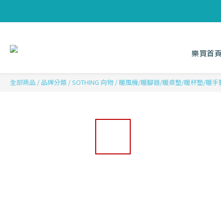
樂買首
全部商品
/
品牌分類
/
SOTHING 向物
/
暖風機/暖腳器/暖桌墊/暖杯墊/暖手