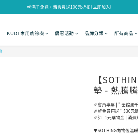
📢滿千免運，新會員送100元折扣! 立即加入!
頁
KUDI 家用廚餘機
優惠活動
品牌分類
所有商品
寶
【SOTH
墊 - 熱騰
🎉會員專屬 | " 全館滿
🎉新會員再送＂$30元
🎉$1=1元購物金 | 消
▼SOTHING向物恆溫暖