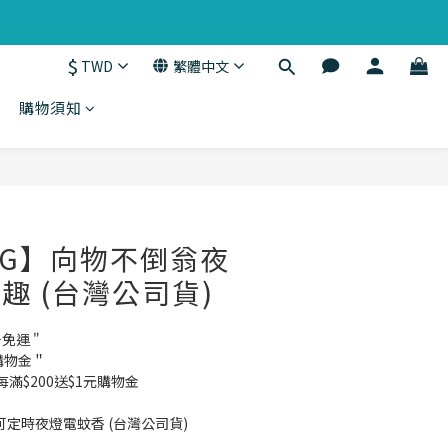
$
TWD
繁體中文
購物須知
立即購買
ING】向物不倒翁夜
 趣 (台灣公司貨)
千免運 "
購物金＂
費每滿$200送$1元購物金
線可定時夜燈電蚊香 (台灣公司貨)