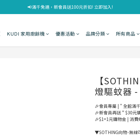
📢滿千免運，新會員送100元折扣! 立即加入!
頁
KUDI 家用廚餘機
優惠活動
品牌分類
所有商品
【SOTH
燈驅蚊器 -
🎉會員專屬 | " 全館滿
🎉新會員再送＂$30元
🎉$1=1元購物金 | 消
▼SOTHING向物-無