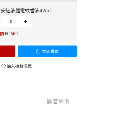
安速液體電蚊香液42ml
價 NT$69
立即購買
加入追蹤清單
顧客評價