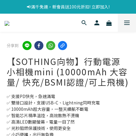
📢滿千免運，新會員送100元折扣! 立即加入!
分享到
【SOTHING向物】行動電源
小相機mini (10000mAh 大容
量/ 快充/BSMI認證/可上飛機)
✅ 支援PD快充，急速滿電
✅ 雙接口設計，支援USB-C、Lightning同時充電
✅ 10000mAh超大容量，一整天續航不斷電
✅ 智能芯片精準溫控，高效散熱不燙機
✅ 高清LED數顯螢幕，電量一目了然
✅ 光秒阻燃保護技術，使用更安全
✅ 小巧便攜，出行無負擔