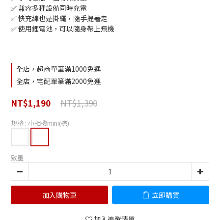
✅ 兼容多種設備同時充電
✅ 快充線也是掛繩，隨手提著走
✅ 使用鋰電池，可以隨身帶上飛機
全店，超商單筆滿1000免運
全店，宅配單筆滿2000免運
NT$1,390
NT$1,190
規格
: 小相機mini(棕)
數量
加入購物車
立即購買
加入追蹤清單