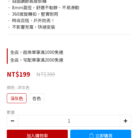
． 自由調節長度掛繩
． 8mm直徑，舒適不勒脖、不易滑動
． 360度旋轉扣，堅實耐用
． 時尚百搭、戶外防丟！
． 不影響充電，快速安裝
全店，超商單筆滿1000免運
全店，宅配單筆滿2000免運
NT$199
NT$399
顏色
: 深灰色
深灰色
杏色
數量
加入購物車
立即購買