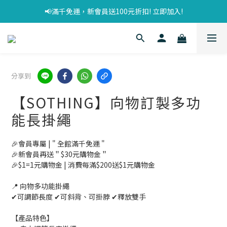
📢滿千免運，新會員送100元折扣! 立即加入!
分享到
【SOTHING】向物訂製多功
能長掛繩
🎉會員專屬 | " 全館滿千免運 "
🎉新會員再送＂$30元購物金＂
🎉$1=1元購物金 | 消費每滿$200送$1元購物金
📍 向物多功能掛繩 
✔可調節長度 ✔可斜背、可掛脖 ✔釋放雙手
【產品特色】