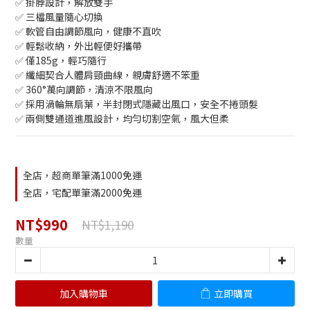
✅ 掛脖設計，解放雙手
✅ 三檔風量隨心切換
✅ 軟管自由調節風向，健康不直吹
✅ 輕鬆收納，外出輕便好攜帶
✅ 僅185g，輕巧隨行
✅ 纖細契合人體肩頸曲線，親膚舒適不笨重
✅ 360°萬向調節，清涼不限風向
✅ 採用渦輪無扇葉，半封閉式隱藏出風口，安全不捲頭髮
✅ 兩側雙通道進風設計，均勻切割空氣，風大但柔
全店，超商單筆滿1000免運
全店，宅配單筆滿2000免運
NT$990
NT$1,190
數量
加入購物車
立即購買