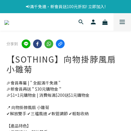
📢滿千免運，新會員送100元折扣! 立即加入!
分享到
【SOTHING】向物掛脖風扇
小雛菊
🎉會員專屬 | " 全館滿千免運 "
🎉新會員再送＂$30元購物金＂
🎉$1=1元購物金 | 消費每滿$200送$1元購物金
📍 向物掛脖風扇 小雛菊
✔解放雙手 ✔三檔風速 ✔軟管調節 ✔輕鬆收納
【產品特色】