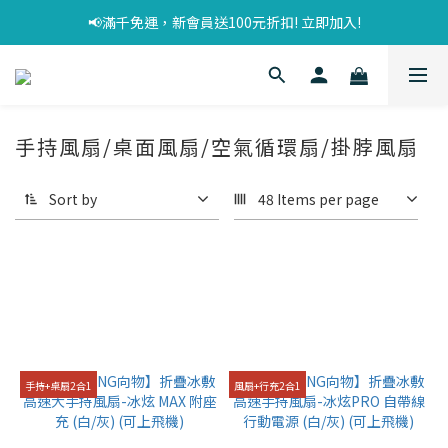
📢滿千免運，新會員送100元折扣! 立即加入!
手持風扇/桌面風扇/空氣循環扇/掛脖風扇
Sort by
48 Items per page
手持+桌扇2合1
風扇+行充2合1