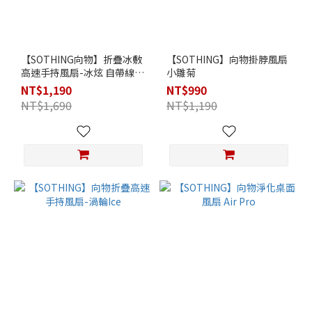
【SOTHING向物】折疊冰敷
【SOTHING】向物掛脖風扇
高速手持風扇-冰炫 自帶線行
小雛菊
動電源 (白/灰) (可上飛機)
NT$1,190
NT$990
NT$1,690
NT$1,190