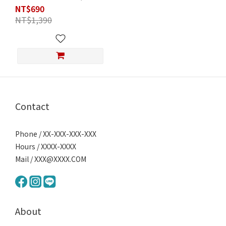
司貨)
NT$690
NT$1,390
Contact
Phone / XX-XXX-XXX-XXX
Hours / XXXX-XXXX
Mail / XXX@XXXX.COM
About