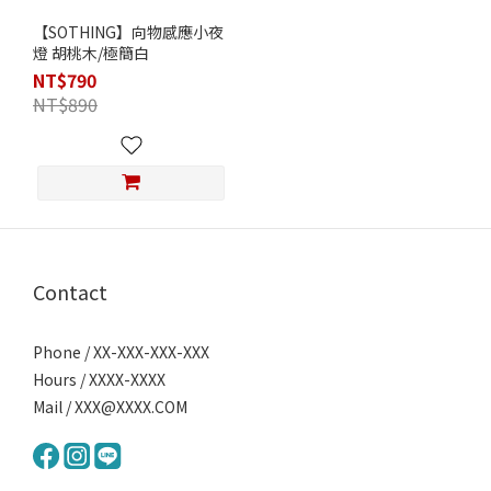
【SOTHING】向物感應小夜
燈 胡桃木/極簡白
NT$790
NT$890
Contact
Phone / XX-XXX-XXX-XXX
Hours / XXXX-XXXX
Mail / XXX@XXXX.COM