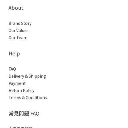
About
Brand Story
Our Values
Our Team
Help
FAQ
Delivery & Shipping
Payment
Return Policy
Terms & Conditions
常見問題 FAQ