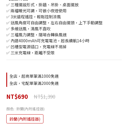
✅ 三種擺設形式，掛牆、吊掛、桌面擺放
✅ 兩檔暖光可調，可做小夜燈使用
✅ 3米遠程遙控，輕鬆控制涼風
✅ 送風角度可自由調整，左右自由擺頭，上下手動調整
✅ 多維送風，清風不直吹
✅ 三檔風力調整，隨場合轉換風速
✅ 內建4000mAh可充電電池，超長續航14小時
✅ 凹槽型電源插口，充電線不易掉
✅ 三米充電線，距離不受限
全店，超商單筆滿1000免運
全店，宅配單筆滿2000免運
NT$690
NT$1,390
顏色
: 鈴蘭(內附遙控器)
鈴蘭(內附遙控器)