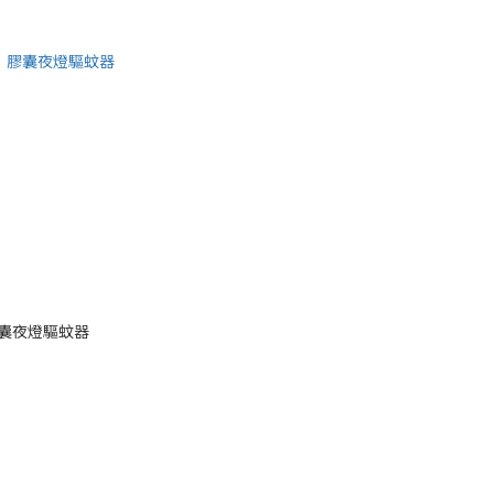
膠囊夜燈驅蚊器