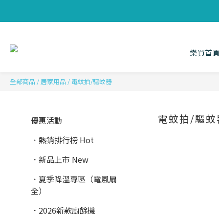
樂買首
全部商品
/
居家用品
/
電蚊拍/驅蚊器
電蚊拍/驅蚊
優惠活動
．熱銷排行榜 Hot
．新品上市 New
．夏季降溫專區（電風扇
全）
．2026新款廚餘機