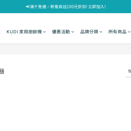
📢滿千免運，新會員送100元折扣! 立即加入!
頁
KUDI 家用廚餘機
優惠活動
品牌分類
所有商品
器